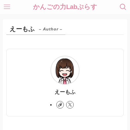
かんごの力Labぷらす
えーもふ
– Author –
えーもふ